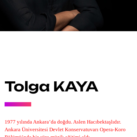
Tolga KAYA
1977 yılında Ankara’da doğdu. Aslen Hacıbektaşlıdır.
Ankara Üniversitesi Devlet Konservatuvarı Opera-Koro